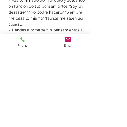
- Has terminado definiéndote y actuando 
en función de tus pensamientos "Soy un 
desastre" " "No podré hacerlo" "Siempre 
me pasa lo mismo" "Nunca me salen las 
cosas",...
- Tiendes a tomarte tus pensamientos al 
pie de la letra.
- Esos pensamientos te mantienen en 
Phone
Email
continua lucha.
- La lucha no sirve para nada.
Mostrar más
Entradas
Venta finalizada
Tipo de entrada
Pensamientos y emociones
Leer más